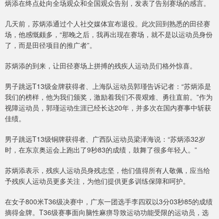
炳添在终点处向全场观众和全国观众告别，发表了告别赛场的感言。
几天前，苏炳添通过个人社交媒体宣布退役。此次回到熟悉的田径赛
场，他感慨颇多，“那晚之后，我再出现在赛场，就不是以运动员身份
了，而是田径项目的推广者”。
苏炳添的到来，让田径赛场上拼搏的残疾人运动员们格外惊喜。
男子跳远T13级金牌获得者、上海队运动员郭瑾告诉记者：“苏炳添是
我们的榜样，他为我们颁奖，激励着我们不畏艰难、勇往直前。”作为
视障运动员，郭瑾运动生涯已经长达20年，并多次在国内赛事中斩获
佳绩。
男子跳远T13级铜牌获得者、广西队运动员梁泽海说：“苏炳添32岁
时，在东京奥运会上跑出了9秒83的成绩，鼓舞了很多年轻人。”
苏炳添表示，残疾人运动员身残志坚，他们值得所有人敬佩，应当给
予残疾人运动员更多关注，为他们提供更多训练保障和呵护。
在女子800米T36级决赛中，广东一团选手李四双以3分03秒85的成绩
摘得金牌。T36级赛事面向脑性麻痹导致运动功能受限的运动员，选