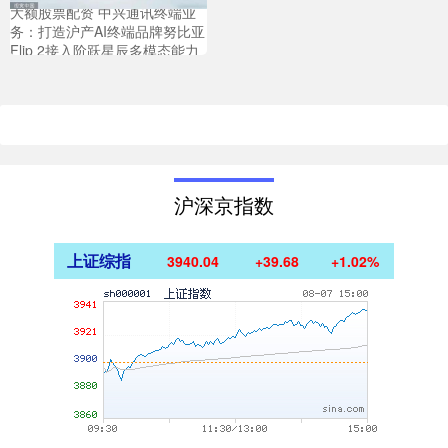
大额股票配资 中兴通讯终端业
务：打造沪产AI终端品牌努比亚
Flip 2接入阶跃星辰多模态能力
沪深京指数
上证综指
3940.04
+39.68
+1.02%