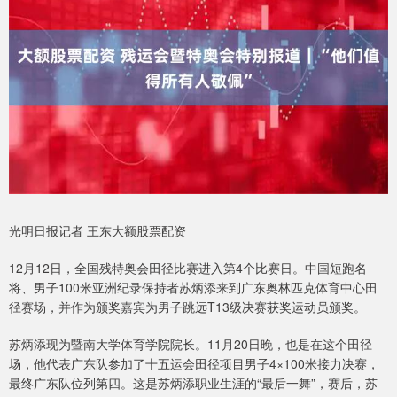
光明日报记者 王东大额股票配资
12月12日，全国残特奥会田径比赛进入第4个比赛日。中国短跑名
将、男子100米亚洲纪录保持者苏炳添来到广东奥林匹克体育中心田
径赛场，并作为颁奖嘉宾为男子跳远T13级决赛获奖运动员颁奖。
苏炳添现为暨南大学体育学院院长。11月20日晚，也是在这个田径
场，他代表广东队参加了十五运会田径项目男子4×100米接力决赛，
最终广东队位列第四。这是苏炳添职业生涯的“最后一舞”，赛后，苏