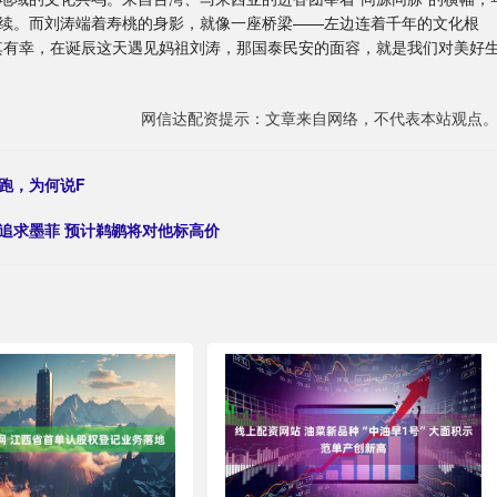
续。而刘涛端着寿桃的身影，就像一座桥梁——左边连着千年的文化根
其有幸，在诞辰这天遇见妈祖刘涛，那国泰民安的面容，就是我们对美好
网信达配资提示：文章来自网络，不代表本站观点
跑，为何说F
追求墨菲 预计鹈鹕将对他标高价