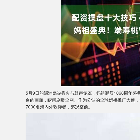
5月9日的湄洲岛被香火与鼓声笼罩，妈祖诞辰1066周年
台的画面，瞬间刷爆全网。作为公认的全球妈祖推广大使，
7000名海内外敬仰者，盛况空前。