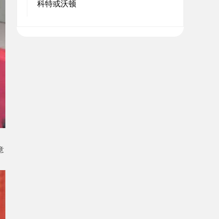
科特或沃顿
意