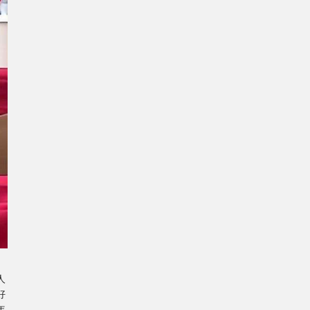
人
好
年