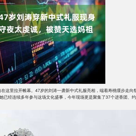
盛典在这里拉开帷幕。47岁的刘涛一袭新中式礼服亮相，端着寿桃缓步走向
她已经连续多年参与这场文化盛事，今年现场更是聚集了37个进香团、约