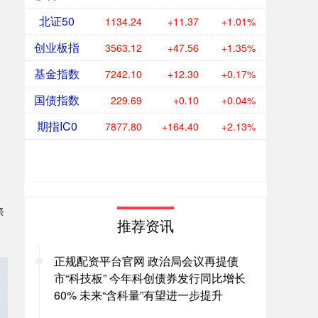
北证50
1134.24
+11.37
+1.01%
创业板指
3563.12
+47.56
+1.35%
基金指数
7242.10
+12.30
+0.17%
国债指数
229.69
+0.10
+0.04%
期指IC0
7877.80
+164.40
+2.13%
祭
推荐资讯
正规配资平台官网 政治局会议再提债
市“科技板” 今年科创债券发行同比增长
60% 未来“含科量”有望进一步提升