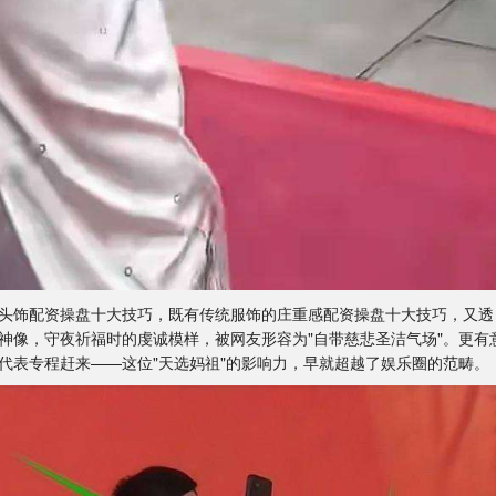
头饰配资操盘十大技巧，既有传统服饰的庄重感配资操盘十大技巧，又透
神像，守夜祈福时的虔诚模样，被网友形容为"自带慈悲圣洁气场"。更有
代表专程赶来——这位"天选妈祖"的影响力，早就超越了娱乐圈的范畴。