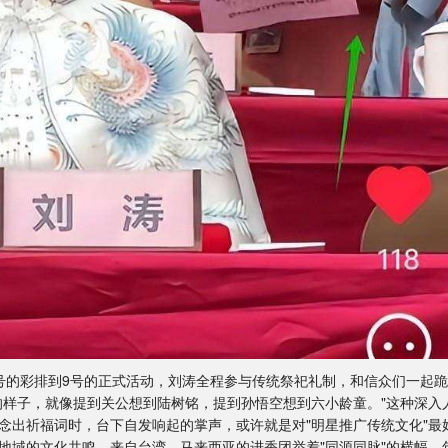
号的彩排到9号的正式活动，刘涛全程参与传统祭祀礼制，和信众们一起跪
的样子，就像提到关公想到陆树铭，提到孙悟空想到六小龄童。"这种深入
念出祈福词时，台下自发响起的掌声，或许就是对"明星推广传统文化"最
越地域的文化共鸣。来自台湾、马来西亚的进香团举着"同源同脉"的横幅，