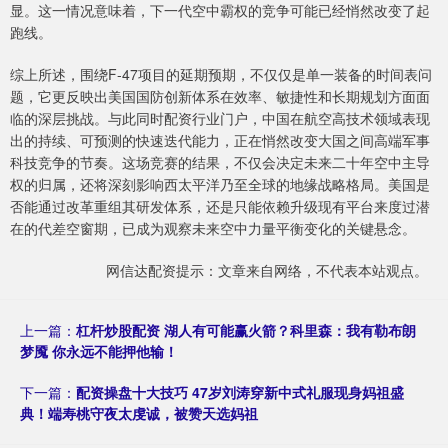
显。这一情况意味着，下一代空中霸权的竞争可能已经悄然改变了起
跑线。
综上所述，围绕F-47项目的延期预期，不仅仅是单一装备的时间表问
题，它更反映出美国国防创新体系在效率、敏捷性和长期规划方面面
临的深层挑战。与此同时配资行业门户，中国在航空高技术领域表现
出的持续、可预测的快速迭代能力，正在悄然改变大国之间高端军事
科技竞争的节奏。这场竞赛的结果，不仅会决定未来二十年空中主导
权的归属，还将深刻影响西太平洋乃至全球的地缘战略格局。美国是
否能通过改革重组其研发体系，还是只能依赖升级现有平台来度过潜
在的代差空窗期，已成为观察未来空中力量平衡变化的关键悬念。
网信达配资提示：文章来自网络，不代表本站观点。
上一篇：
杠杆炒股配资 湖人有可能赢火箭？科里森：我有勒布朗
梦魇 你永远不能押他输！
下一篇：
配资操盘十大技巧 47岁刘涛穿新中式礼服现身妈祖盛
典！端寿桃守夜太虔诚，被赞天选妈祖