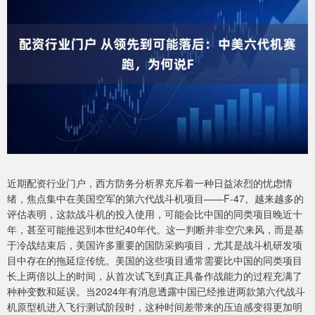
近期配资行业门户，西方防务分析界充斥着一种日益浓烈的忧虑情
绪，焦点集中在美国空军的第六代战斗机项目——F-47。越来越多的
评估表明，这款战斗机的投入使用，可能会比中国的同类项目晚近十
年，甚至可能推迟到本世纪40年代。这一判断并非空穴来风，而是基
于冷战结束后，美国许多重要的国防采购项目，尤其是战斗机研发项
目中存在的拖延症传统。美国的这些项目通常需要比中国的同类项目
长上两倍以上的时间，从首次试飞到真正具备作战能力的过程充满了
种种变数和延误。当2024年有消息透露中国已经推进两款第六代战斗
机原型机进入飞行测试阶段时，这种时间差带来的压迫感变得更加明